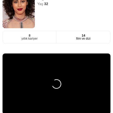
Yaş
32
8
14
yıllık kariyer
film ve dizi