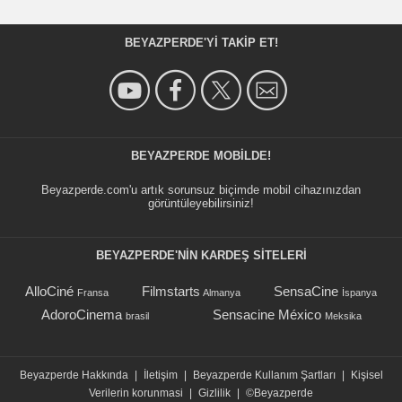
BEYAZPERDE'YI TAKIP ET!
BEYAZPERDE MOBILDE!
Beyazperde.com'u artık sorunsuz biçimde mobil cihazınızdan
görüntüleyebilirsiniz!
BEYAZPERDE'NIN KARDEŞ SİTELERİ
AlloCiné
Filmstarts
SensaCine
Fransa
Almanya
İspanya
AdoroCinema
Sensacine México
brasil
Meksika
Beyazperde Hakkında
|
İletişim
|
Beyazperde Kullanım Şartları
|
Kişisel
Verilerin korunmasi
|
Gizlilik
|
©Beyazperde