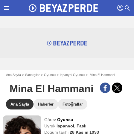
profil
menu
search
Ana Sayfa
Sanatçılar
Oyuncu
İspanyol Oyuncu
Mina El Hammani
Mina El Hammani
Ana Sayfa
Haberler
Fotoğraflar
Görev
Oyuncu
Uyruk
İspanyol,
Faslı
Doğum tarihi
28 Kasım 1993