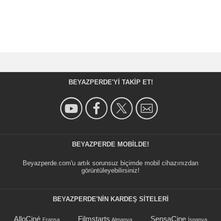
BEYAZPERDE'YI TAKIP ET!
BEYAZPERDE MOBILDE!
Beyazperde.com'u artık sorunsuz biçimde mobil cihazınızdan
görüntüleyebilirsiniz!
BEYAZPERDE'NIN KARDEŞ SİTELERİ
AlloCiné
Filmstarts
SensaCine
Fransa
Almanya
İspanya