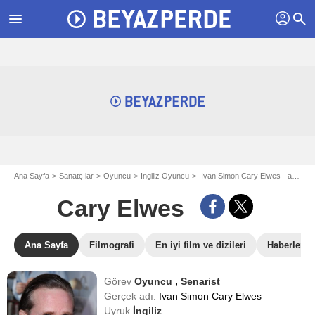
profil
menu
search
Ana Sayfa
Sanatçılar
Oyuncu
İngiliz Oyuncu
Ivan Simon Cary Elwes - aka Cary Elwes
Cary Elwes
Ana Sayfa
Filmografi
En iyi film ve dizileri
Haberler
Görev
Oyuncu
,
Senarist
Gerçek adı:
Ivan Simon Cary Elwes
Uyruk
İngiliz