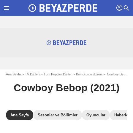
profil
menu
search
Ana Sayfa
TV Dizileri
Tüm Popüler Diziler
Bilim Kurgu dizileri
Cowboy Bebop (2021)
Cowboy Bebop (2021)
Ana Sayfa
Sezonlar ve Bölümler
Oyuncular
Haberler