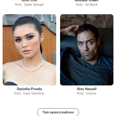
John Cho
Mustafa Shakir
Rolü : Spike Spiegel
Rolü : Jet Black
Daniella Pineda
Alex Hassell
Rolü : Faye Valentine
Rolü : Vicious
Tüm oyuncu kadrosu