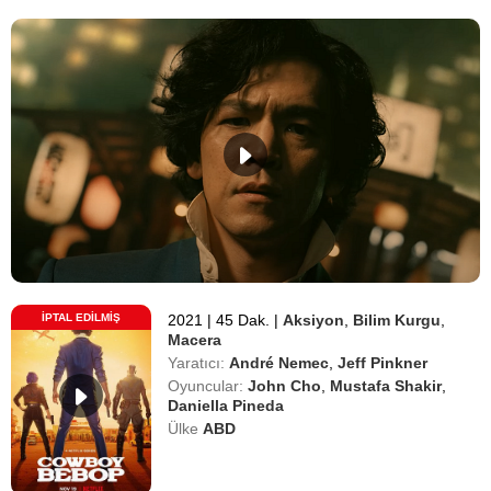
İPTAL EDILMIŞ
2021
|
45 Dak.
|
Aksiyon
,
Bilim Kurgu
,
Macera
Yaratıcı:
André Nemec
,
Jeff Pinkner
Oyuncular:
John Cho
,
Mustafa Shakir
,
Daniella Pineda
Ülke
ABD