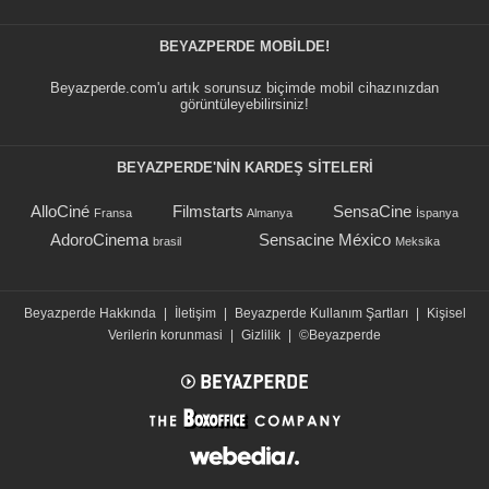
BEYAZPERDE MOBILDE!
Beyazperde.com'u artık sorunsuz biçimde mobil cihazınızdan
görüntüleyebilirsiniz!
BEYAZPERDE'NIN KARDEŞ SİTELERİ
AlloCiné
Filmstarts
SensaCine
Fransa
Almanya
İspanya
AdoroCinema
Sensacine México
brasil
Meksika
Beyazperde Hakkında
|
İletişim
|
Beyazperde Kullanım Şartları
|
Kişisel
Verilerin korunmasi
|
Gizlilik
|
©Beyazperde