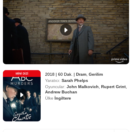
MINI DIZI
2018
|
60 Dak.
|
Dram
,
Gerilim
Yaratıcı:
Sarah Phelps
Oyuncular:
John Malkovich
,
Rupert Grint
,
Andrew Buchan
Ülke
İngiltere