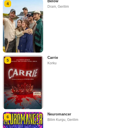
Below
4
Dram
,
Gerilim
Carrie
5
Korku
Neuromancer
6
Bilim Kurgu
,
Gerilim