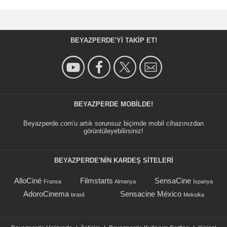
BEYAZPERDE'YI TAKIP ET!
BEYAZPERDE MOBILDE!
Beyazperde.com'u artık sorunsuz biçimde mobil cihazınızdan
görüntüleyebilirsiniz!
BEYAZPERDE'NIN KARDEŞ SİTELERİ
AlloCiné
Filmstarts
SensaCine
Fransa
Almanya
İspanya
AdoroCinema
Sensacine México
brasil
Meksika