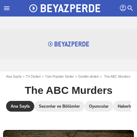
profil
menu
search
Ana Sayfa
TV Dizileri
Tüm Popüler Diziler
Gerilim dizileri
The ABC Murders
The ABC Murders
Ana Sayfa
Sezonlar ve Bölümler
Oyuncular
Haberler