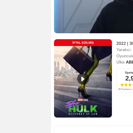
İPTAL EDILMIŞ
2022
|
3
Yaratıcı:
Oyuncula
Ülke
AB
Üyele
2,
36 Puanlama, 2