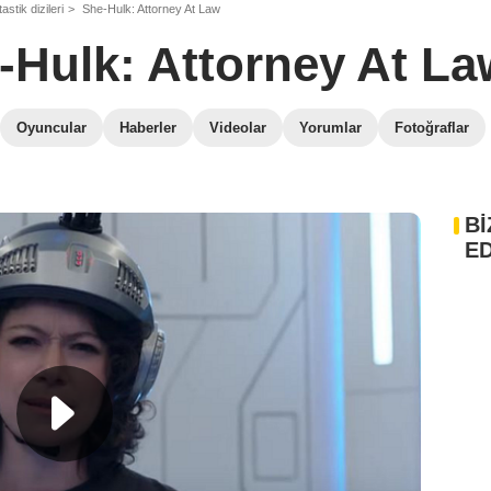
astik dizileri
She-Hulk: Attorney At Law
-Hulk: Attorney At La
Oyuncular
Haberler
Videolar
Yorumlar
Fotoğraflar
Bİ
ED