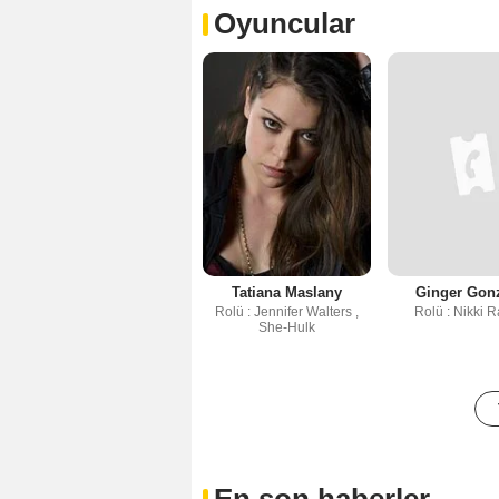
Oyuncular
Tatiana Maslany
Ginger Gon
Rolü : Jennifer Walters ,
Rolü : Nikki 
She-Hulk