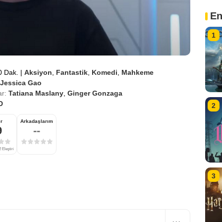
En
1
0 Dak.
|
Aksiyon
,
Fantastik
,
Komedi
,
Mahkeme
Jessica Gao
r:
Tatiana Maslany
,
Ginger Gonzaga
D
2
r
Arkadaşlarım
9
--
 Eleştiri
3