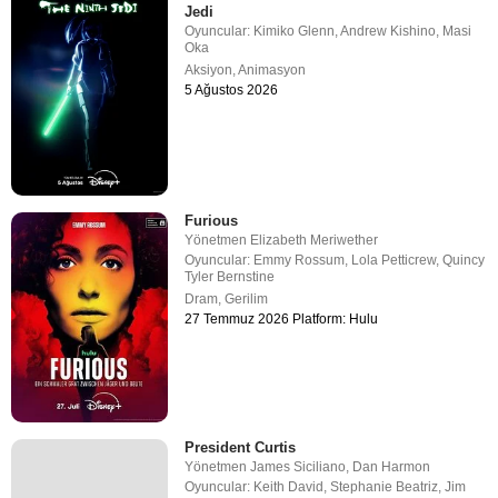
Jedi
Oyuncular:
Kimiko Glenn
,
Andrew Kishino
,
Masi
Oka
Aksiyon
,
Animasyon
5 Ağustos 2026
Furious
Yönetmen
Elizabeth Meriwether
Oyuncular:
Emmy Rossum
,
Lola Petticrew
,
Quincy
Tyler Bernstine
Dram
,
Gerilim
27 Temmuz 2026 Platform: Hulu
President Curtis
Yönetmen
James Siciliano
,
Dan Harmon
Oyuncular:
Keith David
,
Stephanie Beatriz
,
Jim