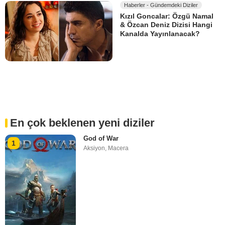
Haberler - Gündemdeki Diziler
Kızıl Goncalar: Özgü Namal
& Özcan Deniz Dizisi Hangi
Kanalda Yayınlanacak?
En çok beklenen yeni diziler
God of War
1
Aksiyon
,
Macera