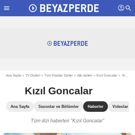
profil
menu
search
Ana Sayfa
TV Dizileri
Tüm Popüler Diziler
Aile dizileri
Kızıl Goncalar
Kızıl Goncalar haberleri
Kızıl Goncalar
Ana Sayfa
Sezonlar ve Bölümler
Haberler
Videolar
Tüm dizi haberleri "Kızıl Goncalar"