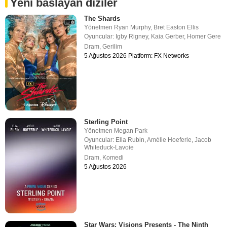
Yeni baslayan diziler
The Shards
Yönetmen
Ryan Murphy
,
Bret Easton Ellis
Oyuncular:
Igby Rigney
,
Kaia Gerber
,
Homer Gere
Dram
,
Gerilim
5 Ağustos 2026 Platform: FX Networks
Sterling Point
Yönetmen
Megan Park
Oyuncular:
Ella Rubin
,
Amélie Hoeferle
,
Jacob
Whiteduck-Lavoie
Dram
,
Komedi
5 Ağustos 2026
Star Wars: Visions Presents - The Ninth