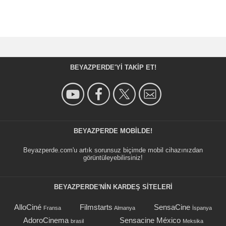
BEYAZPERDE'YI TAKIP ET!
BEYAZPERDE MOBILDE!
Beyazperde.com'u artık sorunsuz biçimde mobil cihazınızdan
görüntüleyebilirsiniz!
BEYAZPERDE'NIN KARDEŞ SİTELERİ
AlloCiné
Filmstarts
SensaCine
Fransa
Almanya
İspanya
AdoroCinema
Sensacine México
brasil
Meksika