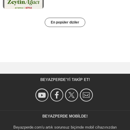
En popüler diziler
BEYAZPERDE'YI TAKIP ET!
BEYAZPERDE MOBILDE!
Beyazperde.com'u artık sorunsuz biçimde mobil cihazınızdan