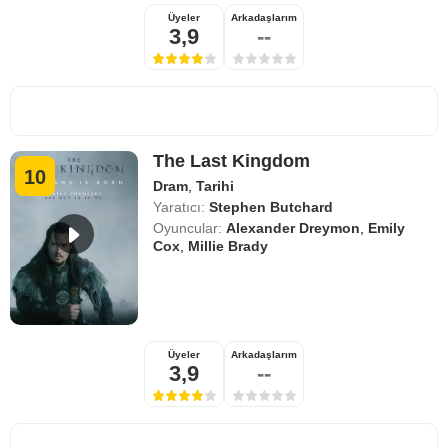
Üyeler
Arkadaşlarım
3,9
--
The Last Kingdom
10
Dram
,
Tarihi
Yaratıcı:
Stephen Butchard
Oyuncular:
Alexander Dreymon
,
Emily
Cox
,
Millie Brady
Üyeler
Arkadaşlarım
3,9
--