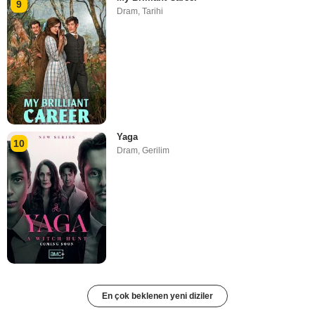
9
Dram
,
Tarihi
Yaga
10
Dram
,
Gerilim
En çok beklenen yeni diziler