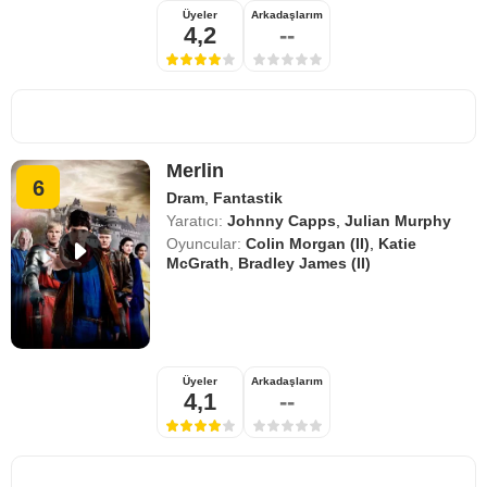
Üyeler
Arkadaşlarım
4,2
--
Merlin
6
Dram
,
Fantastik
Yaratıcı:
Johnny Capps
,
Julian Murphy
Oyuncular:
Colin Morgan (II)
,
Katie
McGrath
,
Bradley James (II)
Üyeler
Arkadaşlarım
4,1
--