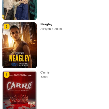
Neagley
5
Aksiyon
,
Gerilim
Carrie
6
Korku