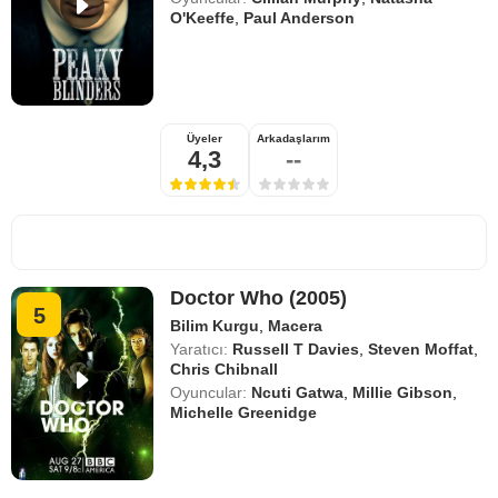
O'Keeffe
,
Paul Anderson
Üyeler
Arkadaşlarım
4,3
--
Doctor Who (2005)
5
Bilim Kurgu
,
Macera
Yaratıcı:
Russell T Davies
,
Steven Moffat
,
Chris Chibnall
Oyuncular:
Ncuti Gatwa
,
Millie Gibson
,
Michelle Greenidge