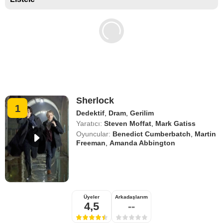
Sherlock
1
Dedektif
,
Dram
,
Gerilim
Yaratıcı:
Steven Moffat
,
Mark Gatiss
Oyuncular:
Benedict Cumberbatch
,
Martin
Freeman
,
Amanda Abbington
Üyeler
Arkadaşlarım
4,5
--