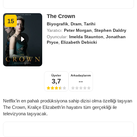
The Crown
15
Biyografik
,
Dram
,
Tarihi
Yaratıcı:
Peter Morgan
,
Stephen Daldry
Oyuncular:
Imelda Staunton
,
Jonathan
Pryce
,
Elizabeth Debicki
Üyeler
Arkadaşlarım
3,7
--
Netflix’in en pahalı prodüksiyona sahip dizisi olma özelliği taşıyan
The Crown, Kraliçe Elizabeth’in hayatını tüm gerçekliği ile
televizyona taşıyacak.