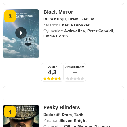
Black Mirror
3
Bilim Kurgu
,
Dram
,
Gerilim
Yaratıcı:
Charlie Brooker
Oyuncular:
Awkwafina
,
Peter Capaldi
,
Emma Corrin
Üyeler
Arkadaşlarım
4,3
--
Peaky Blinders
4
Dedektif
,
Dram
,
Tarihi
Yaratıcı:
Steven Knight
Oyuncular:
Cillian Murphy
,
Natasha