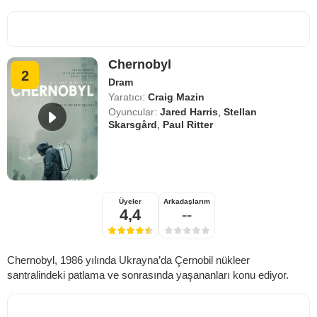
Chernobyl
2
Dram
Yaratıcı:
Craig Mazin
Oyuncular:
Jared Harris
,
Stellan
Skarsgård
,
Paul Ritter
Üyeler
Arkadaşlarım
4,4
--
Chernobyl, 1986 yılında Ukrayna’da Çernobil nükleer
santralindeki patlama ve sonrasında yaşananları konu ediyor.