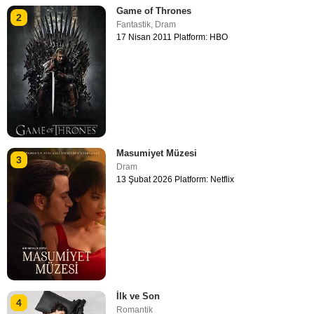
Game of Thrones
2
Fantastik
,
Dram
17 Nisan 2011 Platform: HBO
Masumiyet Müzesi
3
Dram
13 Şubat 2026 Platform: Netflix
İlk ve Son
4
Romantik