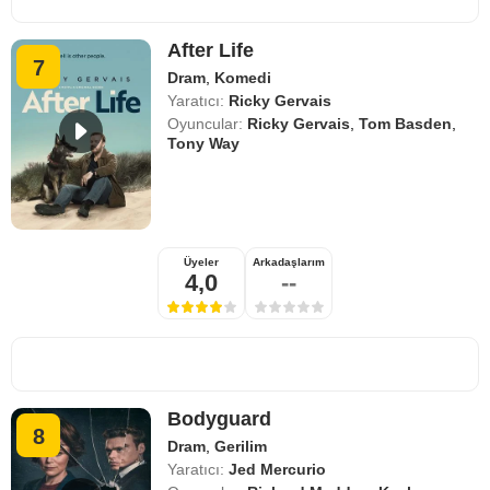
After Life
7
Dram
,
Komedi
Yaratıcı:
Ricky Gervais
Oyuncular:
Ricky Gervais
,
Tom Basden
,
Tony Way
Üyeler
Arkadaşlarım
4,0
--
Bodyguard
8
Dram
,
Gerilim
Yaratıcı:
Jed Mercurio