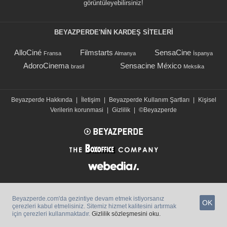
görüntüleyebilirsiniz!
BEYAZPERDE'NIN KARDEŞ SİTELERİ
AlloCiné
Filmstarts
SensaCine
Fransa
Almanya
İspanya
AdoroCinema
Sensacine México
brasil
Meksika
Beyazperde Hakkında
|
İletişim
|
Beyazperde Kullanım Şartları
|
Kişisel
Verilerin korunmasi
|
Gizlilik
|
©Beyazperde
Beyazperde.com'da gezintiye devam etmek istiyorsanız
OK
çerezleri kabul etmelisiniz. Sitemiz hizmet kalitesini artırmak
için çerezleri kullanmaktadır.
Gizlilik sözleşmesini oku.