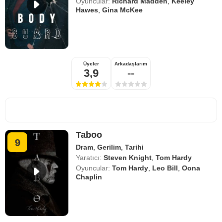
Oyuncular:
Richard Madden
,
Keeley
Hawes
,
Gina McKee
Üyeler
Arkadaşlarım
3,9
--
Taboo
9
Dram
,
Gerilim
,
Tarihi
Yaratıcı:
Steven Knight
,
Tom Hardy
Oyuncular:
Tom Hardy
,
Leo Bill
,
Oona
Chaplin