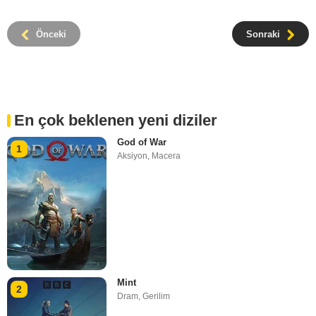
Önceki
Sonraki
En çok beklenen yeni diziler
God of War
1
Aksiyon
,
Macera
Mint
2
Dram
,
Gerilim