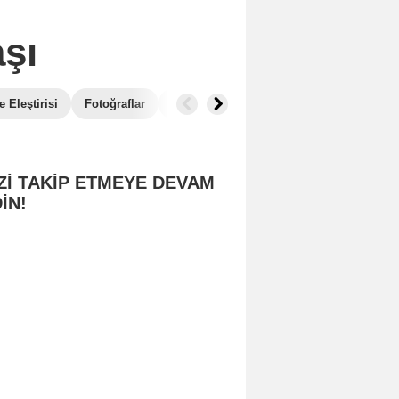
şı
 Eleştirisi
Fotoğraflar
Box Office
Benzer Filmler
Zİ TAKİP ETMEYE DEVAM
İN!