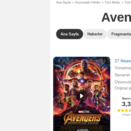
Ana Sayfa
Vizyondaki Filmler
Tüm filmler
Tüm 
Aven
Ana Sayfa
Haberler
Fragmanla
27 Nisa
Yönetm
Senarist
Oyuncula
Orijinal 
Basın
3,3
4 Eleştiri