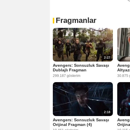
Fragmanlar
2:27
Avengers: Sonsuzluk Savaşı
Aveng
Dublajlı Fragman
Altyaz
299.187 gösterim
30.875 
2:18
Avengers: Sonsuzluk Savaşı
Aveng
Orijinal Fragman (4)
Orijin