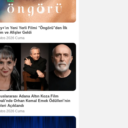
y+'ın Yeni Yerli Filmi "Öngörü"den İlk
ım ve Afişler Geldi
stos 2026 Cuma
luslararası Adana Altın Koza Film
vali'nde Orhan Kemal Emek Ödülleri’nin
leri Açıklandı
stos 2026 Cuma