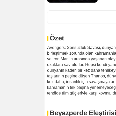
Özet
Avengers: Sonsuzluk Savaşı, dünyanın
birleştirmek zorunda olan kahramanla
ve Iron Man'in arasında yaşanan olay
uzaklara savrulurlar. Hepsi kendi ya
dünyanın kaderi bir kez daha tehlikeye
taşlarının peşine düşen Thanos, dünya
kez daha, insanlık için savaşmaya ant
kahramanın tek başına yenemeyeceği bü
tehdide tüm güçleriyle karşı koymalıdır
Beyazperde Eleştiris