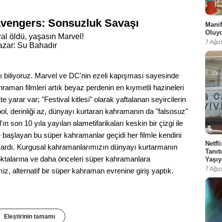
vengers: Sonsuzluk Savaşı
Manif
Oluy
ral öldü, yaşasın Marvel!
7 Ağu
azar: Su Bahadır
biliyoruz. Marvel ve DC'nin ezeli kapışması sayesinde
ahraman filmleri artık beyaz perdenin en kıymetli hazineleri
arar var; "Festival kitlesi" olarak yaftalanan seyircilerin
bol, derinliği az, dünyayı kurtaran kahramanın da "falsosuz"
n son 10 yıla yayılan alametifarikaları keskin bir çizgi ile
le başlayan bu süper kahramanlar geçidi her filmle kendini
Netfl
başardı. Kurgusal kahramanlarımızın dünyayı kurtarmanın
Tanı
noktalarına ve daha önceleri süper kahramanlara
Yaşıy
7 Ağu
imiz, alternatif bir süper kahraman evrenine giriş yaptık.
Eleştirinin tamamı