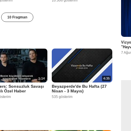
gösterim
10.306 gösterim
10 Fragman
Vizyo
"Hayv
7 Ağu
1:14
4:35
ers: Sonsuzluk Savaşı
Beyazperde'de Bu Hafta (27
ılı Özel Haber
Nisan - 3 Mayıs)
österim
535 gösterim