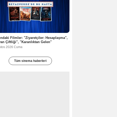
ndaki Filmler: "Ziyaretçiler: Hesaplaşma",
an Çiftliği", "Karanlıktan Gelen"
stos 2026 Cuma
Tüm sinema haberleri