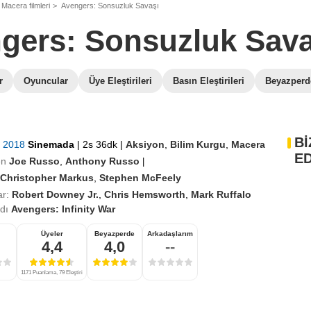
Macera filmleri
Avengers: Sonsuzluk Savaşı
gers: Sonsuzluk Sava
r
Oyuncular
Üye Eleştirileri
Basın Eleştirileri
Beyazperde
Bİ
n 2018
Sinemada
|
2s 36dk
|
Aksiyon
,
Bilim Kurgu
,
Macera
ED
en
Joe Russo
,
Anthony Russo
|
Christopher Markus
,
Stephen McFeely
r:
Robert Downey Jr.
,
Chris Hemsworth
,
Mark Ruffalo
adı
Avengers: Infinity War
Üyeler
Beyazperde
Arkadaşlarım
4,4
4,0
--
1171 Puanlama, 79 Eleştiri