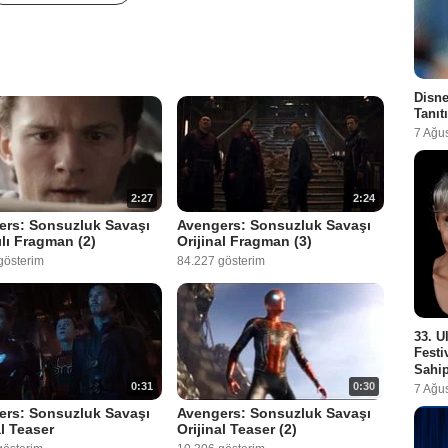
Disne
Tanıt
7 Ağu
2:27
2:24
ers: Sonsuzluk Savaşı
Avengers: Sonsuzluk Savaşı
ılı Fragman (2)
Orijinal Fragman (3)
gösterim
84.227 gösterim
33. U
Festi
Sahip
0:31
0:30
7 Ağu
ers: Sonsuzluk Savaşı
Avengers: Sonsuzluk Savaşı
al Teaser
Orijinal Teaser (2)