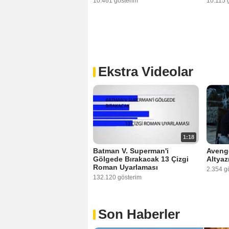
10.461 gösterim
10.115 
Ekstra Videolar
1:18
Batman V. Superman'i
Aveng
Gölgede Bırakacak 13 Çizgi
Altyaz
Roman Uyarlaması
2.354 g
132.120 gösterim
Son Haberler