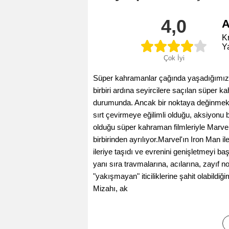
4,0
A
K
Y
Çok İyi
Süper kahramanlar çağında yaşadığımızı 
birbiri ardına seyircilere saçılan süper k
durumunda. Ancak bir noktaya değinmekte y
sırt çevirmeye eğilimli olduğu, aksiyonu 
olduğu süper kahraman filmleriyle Marvel'ı
birbirinden ayrılıyor.Marvel'ın Iron Man i
ileriye taşıdı ve evrenini genişletmeyi 
yanı sıra travmalarına, acılarına, zayıf 
"yakışmayan" iticiliklerine şahit olabildiğ
Mizahı, ak