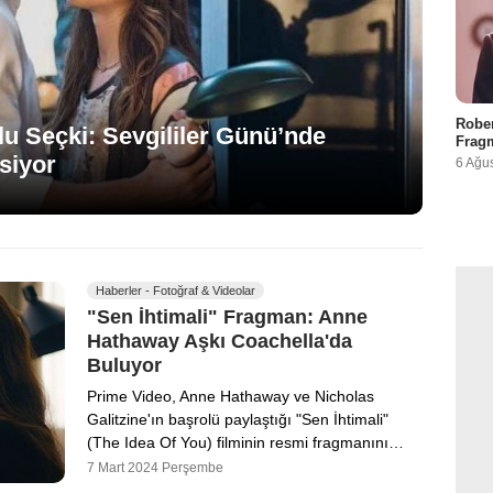
Rober
u Seçki: Sevgililer Günü’nde
Fragm
siyor
6 Ağu
Haberler - Fotoğraf & Videolar
"Sen İhtimali" Fragman: Anne
Hathaway Aşkı Coachella'da
Buluyor
Prime Video, Anne Hathaway ve Nicholas
Galitzine'ın başrolü paylaştığı "Sen İhtimali"
(The Idea Of You) filminin resmi fragmanını…
7 Mart 2024 Perşembe