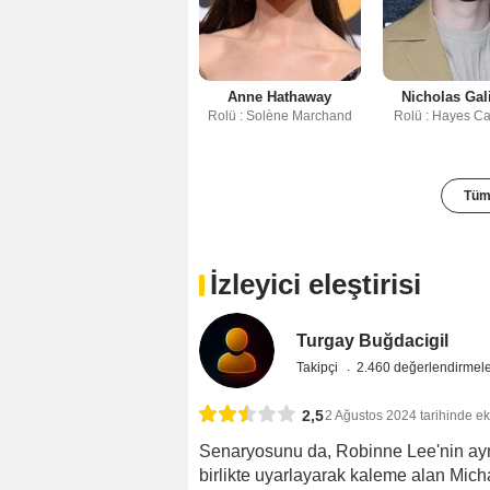
Anne Hathaway
Nicholas Gal
Rolü : Solène Marchand
Rolü : Hayes C
Tüm 
İzleyici eleştirisi
Turgay Buğdacigil
Takipçi
2.460 değerlendirmel
2,5
2 Ağustos 2024 tarihinde ek
Senaryosunu da, Robinne Lee'nin aynı
birlikte uyarlayarak kaleme alan Mic