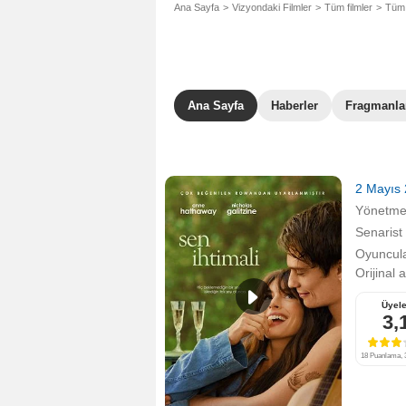
Ana Sayfa
Vizyondaki Filmler
Tüm filmler
Tüm 
Ana Sayfa
Haberler
Fragmanla
2 Mayıs
Yönetm
Senarist
Oyuncula
Orijinal 
Üyele
3,
18 Puanlama, 3