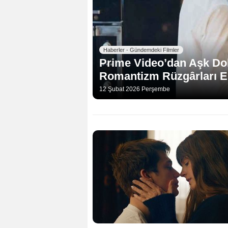
Haberler - Gündemdeki Filmler
Prime Video’dan Aşk Dol
Romantizm Rüzgârları E
12 Şubat 2026 Perşembe