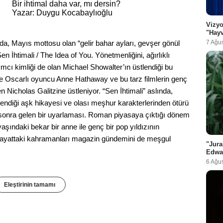
Bir ihtimal daha var, mı dersin?
Yazar: Duygu Kocabaylıoğlu
Vizyo
"Hayv
7 Ağu
a, Mayıs mottosu olan “gelir bahar ayları, gevşer gönül
en İhtimali / The Idea of You. Yönetmenliğini, ağırlıklı
ımcı kimliği de olan Michael Showalter’ın üstlendiği bu
ise Oscarlı oyuncu Anne Hathaway ve bu tarz filmlerin genç
 Nicholas Galitzine üstleniyor. “Sen İhtimali” aslında,
endiği aşk hikayesi ve olası meşhur karakterlerinden ötürü
ar sonra gelen bir uyarlaması. Roman piyasaya çıktığı dönem
şındaki bekar bir anne ile genç bir pop yıldızının
 hayattaki kahramanları magazin gündemini de meşgul
"Jura
Edwa
6 Ağu
Eleştirinin tamamı