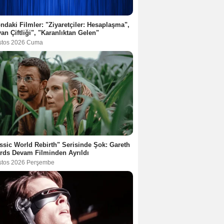
ndaki Filmler: "Ziyaretçiler: Hesaplaşma",
an Çiftliği", "Karanlıktan Gelen"
stos 2026 Cuma
ssic World Rebirth" Serisinde Şok: Gareth
rds Devam Filminden Ayrıldı
stos 2026 Perşembe