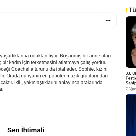
Tü
 yaşadıklarına odaklanılıyor. Boşanmış bir anne olan
ir kadın için terketmesini atlatmaya çalışıyordur.
eceği Coachella turunu da iptal eder. Sophie, kızını
33. U
alır. Orada dünyanın en popüler müzik gruplarından
Festi
caktır. İkili, yakınlaştıklarını anlayınca aralarında
Sahip
r.
7 Ağu
i
Sen İhtimali