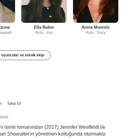
itzine
Ella Rubin
Annie Mumolo
ampbell
Rolü : Izzy
Rolü : Tracy
oyuncular ve teknik ekip
er
Takip Et!
lendi
 isimli romanından (2017) Jennifer Westfeldt ile
hael Showalter'ın yönetmen koltuğunda oturmakta