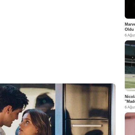
Marve
Oldu
6 Ağu
Nicol
"Madd
6 Ağu