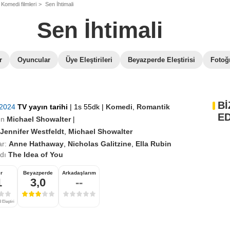
Komedi filmleri
Sen İhtimali
Sen İhtimali
r
Oyuncular
Üye Eleştirileri
Beyazperde Eleştirisi
Fotoğr
Bİ
 2024
TV yayın tarihi
|
1s 55dk
|
Komedi
,
Romantik
ED
en
Michael Showalter
|
Jennifer Westfeldt
,
Michael Showalter
r:
Anne Hathaway
,
Nicholas Galitzine
,
Ella Rubin
adı
The Idea of You
r
Beyazperde
Arkadaşlarım
1
3,0
--
 Eleştiri