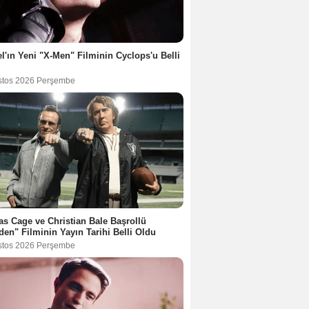
l'ın Yeni "X-Men" Filminin Cyclops'u Belli
stos 2026 Perşembe
as Cage ve Christian Bale Başrollü
en" Filminin Yayın Tarihi Belli Oldu
stos 2026 Perşembe