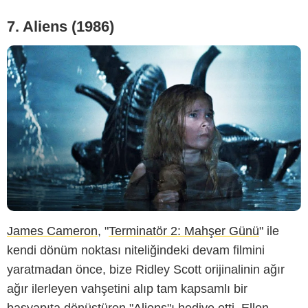
7. Aliens (1986)
James Cameron
, "
Terminatör 2: Mahşer Günü
" ile
kendi dönüm noktası niteliğindeki devam filmini
yaratmadan önce, bize Ridley Scott orijinalinin ağır
ağır ilerleyen vahşetini alıp tam kapsamlı bir
başyapıta dönüştüren "
Aliens
"ı hediye etti. Ellen