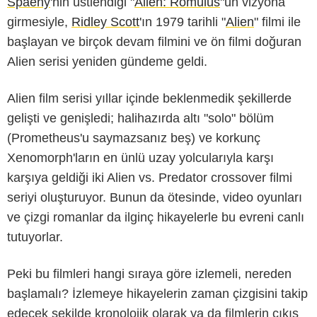
Spaeny
'nin üstlendiği "
Alien: Romulus
"un vizyona
girmesiyle,
Ridley Scott
'ın 1979 tarihli "
Alien
" filmi ile
başlayan ve birçok devam filmini ve ön filmi doğuran
Alien serisi yeniden gündeme geldi.
Alien film serisi yıllar içinde beklenmedik şekillerde
gelişti ve genişledi; halihazırda altı "solo" bölüm
(Prometheus'u saymazsanız beş) ve korkunç
Xenomorph'ların en ünlü uzay yolcularıyla karşı
karşıya geldiği iki Alien vs. Predator crossover filmi
seriyi oluşturuyor. Bunun da ötesinde, video oyunları
ve çizgi romanlar da ilginç hikayelerle bu evreni canlı
tutuyorlar.
Peki bu filmleri hangi sıraya göre izlemeli, nereden
başlamalı? İzlemeye hikayelerin zaman çizgisini takip
edecek şekilde kronolojik olarak ya da filmlerin çıkış