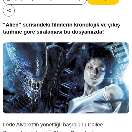
Paylaş!
"Alien" serisindeki filmlerin kronolojik ve çıkış
tarihine göre sıralaması bu dosyamızda!
Fede Alvarez
'in yönettiği, başrolünü
Cailee