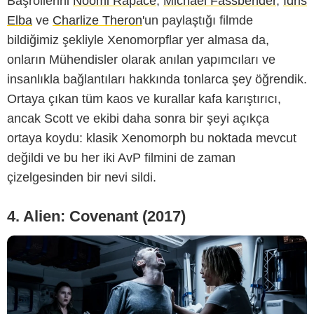
Başrollerini
Noomi Rapace
,
Michael Fassbender
,
Idris
Elba
ve
Charlize Theron
'un paylaştığı filmde
bildiğimiz şekliyle Xenomorpflar yer almasa da,
onların Mühendisler olarak anılan yapımcıları ve
-
insanlıkla bağlantıları hakkında tonlarca şey öğrendik.
Ortaya çıkan tüm kaos ve kurallar kafa karıştırıcı,
ancak Scott ve ekibi daha sonra bir şeyi açıkça
ortaya koydu: klasik Xenomorph bu noktada mevcut
değildi ve bu her iki AvP filmini de zaman
çizelgesinden bir nevi sildi.
4. Alien: Covenant (2017)