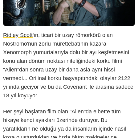
Ridley Scott
'ın, ticari bir uzay römorkörü olan
Nostromo'nun zorlu mürettebatının kazara
Xenomorph yumurtalarıyla dolu bir ayı keşfetmesini
konu alan dönüm noktası niteliğindeki korku filmi
"
Alien
"dan sonra uzay bir daha asla aynı hissi
vermedi... Orijinal korku başyapıtındaki olaylar 2122
yılında geçiyor ve bu da Covenant ile arasına sadece
18 yıl koyuyor.
Her şeyi başlatan film olan "Alien"da elbette tüm
hikaye kendi ayakları üzerinde duruyor. Bu
yaratıkların ne olduğu ya da insanların içinde nasıl
koza oluşturdukları ve hızla ölüm makinelerine