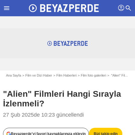
profil
menu
search
Ana Sayfa
Film ve Dizi Haber
Film Haberleri
Film foto galerileri
"Alien" Filmleri Hangi Sırayla İzlenmeli?
"Alien" Filmleri Hangi Sırayla
İzlenmeli?
-
27 Şub 2025de 10:23 güncellendi
Beyazperde'yi favori kaynaklarınıza ekleyin
Bizi takip edin