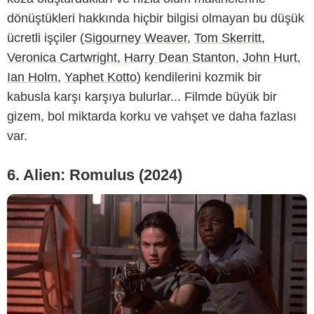
dönüştükleri hakkında hiçbir bilgisi olmayan bu düşük
20th Century Studios
ücretli işçiler (
Sigourney Weaver
,
Tom Skerritt
,
Veronica Cartwright
,
Harry Dean Stanton
,
John Hurt
,
Ian Holm
,
Yaphet Kotto
) kendilerini kozmik bir
kabusla karşı karşıya bulurlar... Filmde büyük bir
gizem, bol miktarda korku ve vahşet ve daha fazlası
var.
6. Alien: Romulus (2024)