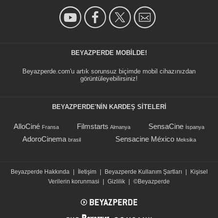
BEYAZPERDE MOBILDE!
Beyazperde.com'u artık sorunsuz biçimde mobil cihazınızdan
görüntüleyebilirsiniz!
BEYAZPERDE'NIN KARDEŞ SİTELERİ
AlloCiné
Filmstarts
SensaCine
Fransa
Almanya
İspanya
AdoroCinema
Sensacine México
brasil
Meksika
Beyazperde Hakkında
|
İletişim
|
Beyazperde Kullanım Şartları
|
Kişisel
Verilerin korunmasi
|
Gizlilik
|
©Beyazperde