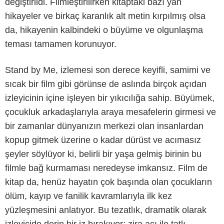
değiştirildi. Filmleştirilirken kitaptaki bazı yan
hikayeler ve birkaç karanlık alt metin kırpılmış olsa
da, hikayenin kalbindeki o büyüme ve olgunlaşma
teması tamamen korunuyor.
Stand by Me, izlemesi son derece keyifli, samimi ve
sıcak bir film gibi görünse de aslında birçok açıdan
izleyicinin içine işleyen bir yıkıcılığa sahip. Büyümek,
çocukluk arkadaşlarıyla araya mesafelerin girmesi ve
bir zamanlar dünyanızın merkezi olan insanlardan
kopup gitmek üzerine o kadar dürüst ve acımasız
şeyler söylüyor ki, belirli bir yaşa gelmiş birinin bu
Warner Bros.
filmle bağ kurmaması neredeyse imkansız. Film de
kitap da, henüz hayatın çok başında olan çocukların
ölüm, kayıp ve fanilik kavramlarıyla ilk kez
yüzleşmesini anlatıyor. Bu tezatlık, dramatik olarak
izleyicide derin bir iz bırakıyor; zira acı ile tatlı