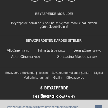
BEYAZPERDE MOBILDE!
Beyazperde.com'u artık sorunsuz biçimde mobil cihazınızdan
görüntüleyebilirsiniz!
BEYAZPERDE'NIN KARDEŞ SİTELERİ
AlloCiné
Filmstarts
SensaCine
Fransa
Almanya
İspanya
AdoroCinema
Sensacine México
brasil
Meksika
Beyazperde Hakkında
|
İletişim
|
Beyazperde Kullanım Şartları
|
Kişisel
Verilerin korunmasi
|
Gizlilik
|
©Beyazperde
Beyazperde.com'da gezintiye devam etmek istiyorsanız