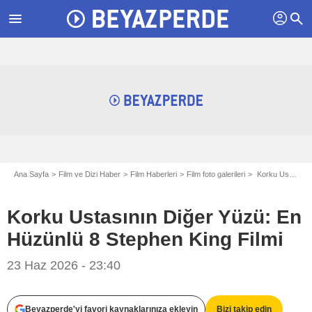
profil
menu
search
Ana Sayfa
Film ve Dizi Haber
Film Haberleri
Film foto galerileri
Korku Ustasının Diğer Yüzü: En Hüzünlü 8 Stephen King Filmi
Korku Ustasının Diğer Yüzü: En
Hüzünlü 8 Stephen King Filmi
23 Haz 2026 - 23:40
Columbia Pictures
Beyazperde'yi favori kaynaklarınıza ekleyin
Bizi takip edin