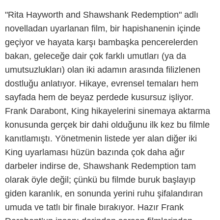
"Rita Hayworth and Shawshank Redemption" adlı
novelladan uyarlanan film, bir hapishanenin içinde
geçiyor ve hayata karşı bambaşka pencerelerden
bakan, geleceğe dair çok farklı umutları (ya da
umutsuzlukları) olan iki adamın arasında filizlenen
dostluğu anlatıyor. Hikaye, evrensel temaları hem
sayfada hem de beyaz perdede kusursuz işliyor.
Frank Darabont, King hikayelerini sinemaya aktarma
konusunda gerçek bir dahi olduğunu ilk kez bu filmle
kanıtlamıştı. Yönetmenin listede yer alan diğer iki
King uyarlaması hüzün bazında çok daha ağır
Dimension Films
darbeler indirse de, Shawshank Redemption tam
olarak öyle değil; çünkü bu filmde buruk başlayıp
giden karanlık, en sonunda yerini ruhu şifalandıran
umuda ve tatlı bir finale bırakıyor. Hazır Frank