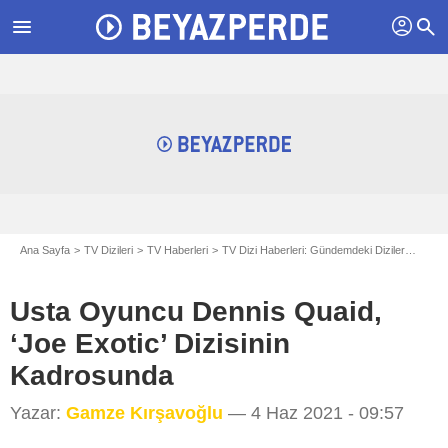
profil
menu
search
Ana Sayfa
TV Dizileri
TV Haberleri
TV Dizi Haberleri: Gündemdeki Diziler
Usta 
Usta Oyuncu Dennis Quaid,
‘Joe Exotic’ Dizisinin
Kadrosunda
Eric Charbonneau/Invision/AP
Yazar:
Gamze Kırşavoğlu
— 4 Haz 2021 - 09:57