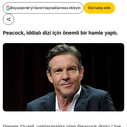
Beyazperde'yi favori kaynaklarınıza ekleyin
Bizi takip edin
Paylaş!
Peacock, iddialı dizi için önemli bir hamle yaptı.
Dennis Quaid
, yaklaşmakta olan Peacock dizisi “Joe