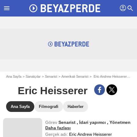
profil
menu
search
Ana Sayfa
Sanatçılar
Senarist
Amerikalı Senarist
Eric Andrew Heisserer - aka Eric Heisserer
Eric Heisserer
Ana Sayfa
Filmografi
Haberler
Görev
Senarist
,
İdari yapımcı
,
Yönetmen
Daha fazlası
Gerçek adı:
Eric Andrew Heisserer