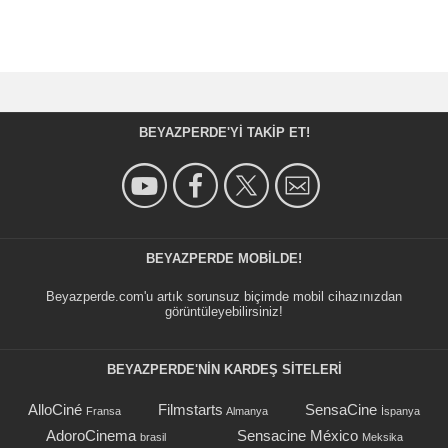
BEYAZPERDE'YI TAKIP ET!
BEYAZPERDE MOBILDE!
Beyazperde.com'u artık sorunsuz biçimde mobil cihazınızdan
görüntüleyebilirsiniz!
BEYAZPERDE'NIN KARDEŞ SİTELERİ
AlloCiné
Filmstarts
SensaCine
Fransa
Almanya
İspanya
AdoroCinema
Sensacine México
brasil
Meksika