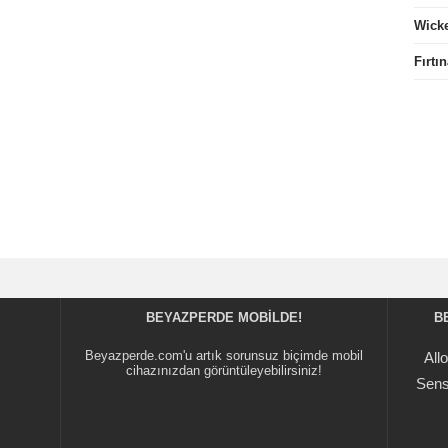
Wick
Fırtı
BEYAZPERDE MOBILDE!
B
Beyazperde.com'u artık sorunsuz biçimde mobil
All
cihazınızdan görüntüleyebilirsiniz!
Sens