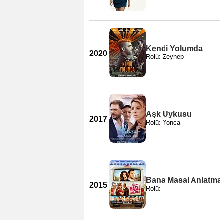
Kendi Yolumda
2020
Rolü: Zeynep
Aşk Uykusu
2017
Rolü: Yonca
Bana Masal Anlatm
2015
Rolü: -