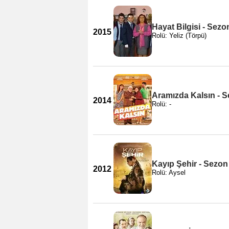
Hayat Bilgisi - Sezo
2015
Rolü: Yeliz (Törpü)
Aramızda Kalsın - S
2014
Rolü: -
Kayıp Şehir - Sezon
2012
Rolü: Aysel