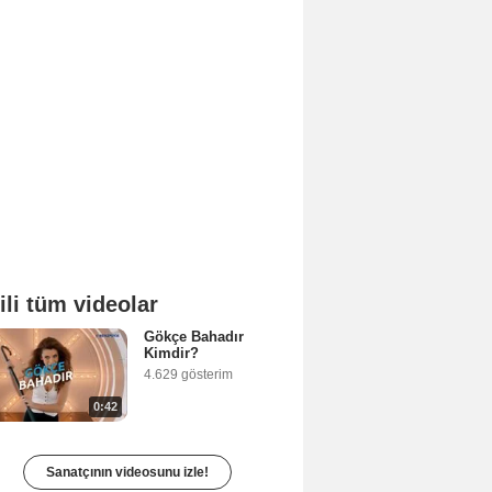
gili tüm videolar
Gökçe Bahadır
Kimdir?
4.629 gösterim
0:42
Sanatçının videosunu izle!