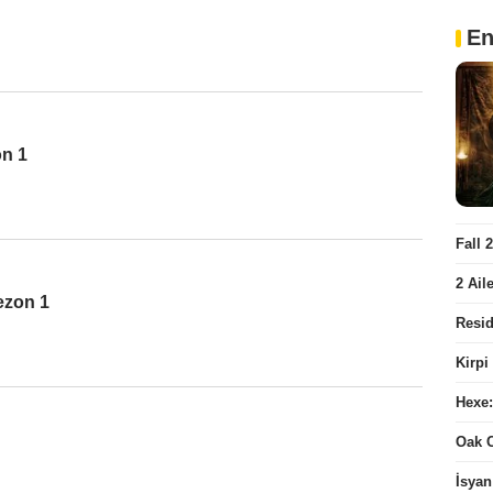
En
on 1
Fall 
2 Ail
ezon 1
Resid
Kirpi
Hexe:
Oak 
İsyan