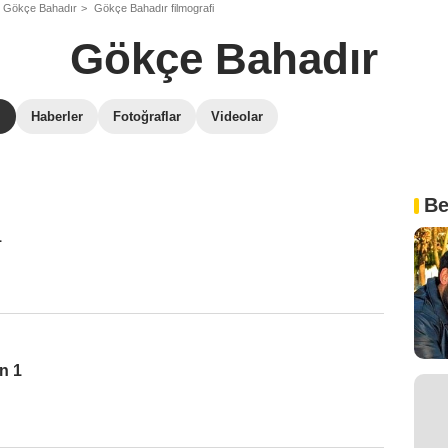
Gökçe Bahadır
Gökçe Bahadır filmografi
Gökçe Bahadır
i
Haberler
Fotoğraflar
Videolar
Be
1
n 1