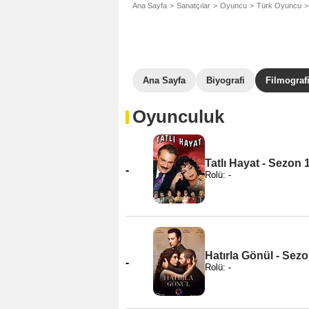
Ana Sayfa
Sanatçılar
Oyuncu
Türk Oyuncu
Ana Sayfa
Biyografi
Filmograf
Oyunculuk
Tatlı Hayat - Sezon 
-
Rolü: -
Hatırla Gönül - Sezo
-
Rolü: -