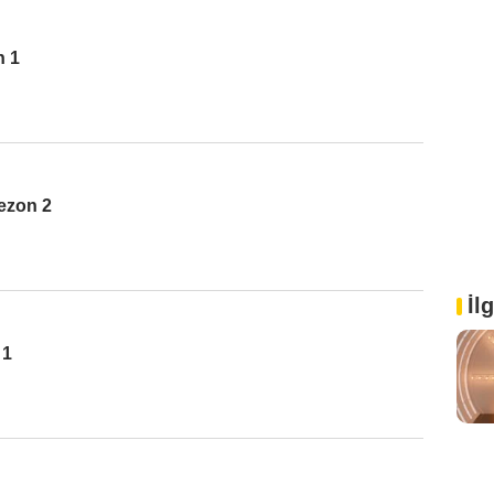
n 1
ezon 2
İl
 1