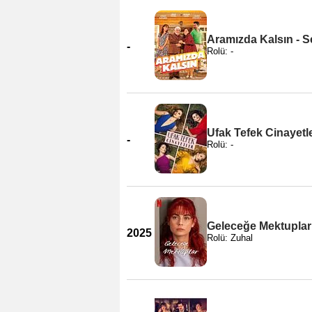
Aramızda Kalsın - S
-
Rolü: -
Ufak Tefek Cinayetl
-
Rolü: -
Geleceğe Mektuplar
2025
Rolü: Zuhal