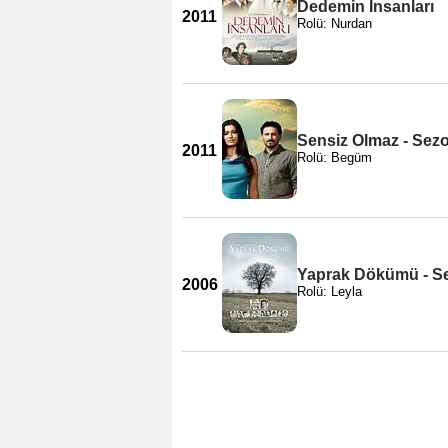
Dedemin İnsanları
2011
Rolü: Nurdan
Sensiz Olmaz - Sez
2011
Rolü: Begüm
Yaprak Dökümü - S
2006
Rolü: Leyla