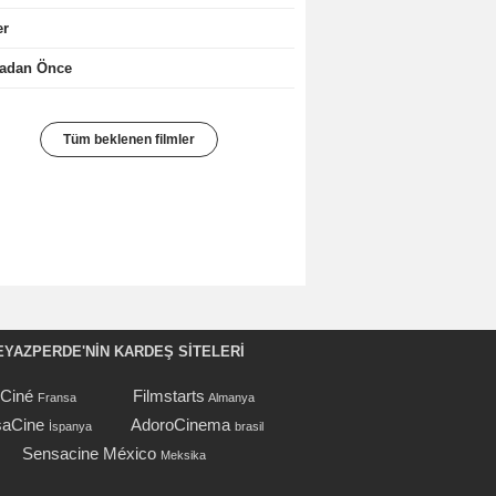
er
nadan Önce
Tüm beklenen filmler
EYAZPERDE'NIN KARDEŞ SİTELERİ
oCiné
Filmstarts
Fransa
Almanya
aCine
AdoroCinema
İspanya
brasil
Sensacine México
Meksika