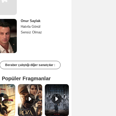
Onur Saylak
Hatırla Gönül
Sensiz Olmaz
Beraber çalıştığı diğer sanatçılar :
 Popüler Fragmanlar
Spider-Man: Brand New Day Teaser
Roza Fragman
The Odyssey Dublajlı Fragman
Bir Kadının Seks Günlüğü Orijinal Fragman
Culpa nuestra Teaser
Kıyma Fragman