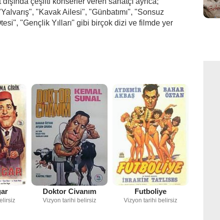
t dışında çeşilti konserler veren sanatçı ayrıca;
"Yalvarış", "Kavak Ailesi", "Günbatımı", "Sonsuz
esi", "Gençlik Yılları" gibi birçok dizi ve filmde yer
gar
Doktor Civanım
Futboliye
elirsiz
Vizyon tarihi belirsiz
Vizyon tarihi belirsiz