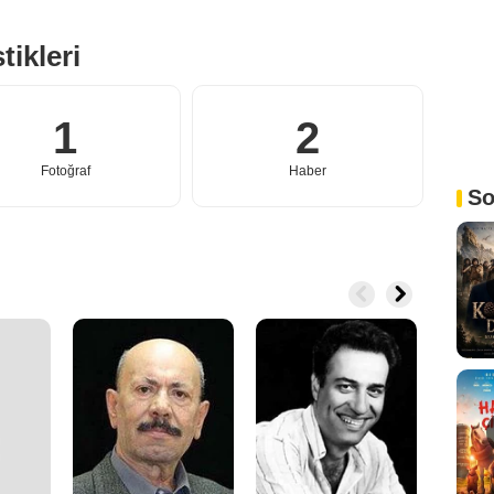
tikleri
1
2
Fotoğraf
Haber
So