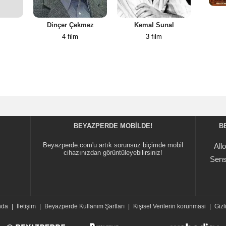
Dinçer Çekmez
Kemal Sunal
Mes
4 film
3 film
BEYAZPERDE MOBILDE!
B
Beyazperde.com'u artık sorunsuz biçimde mobil
All
cihazınızdan görüntüleyebilirsiniz!
Sens
nda
|
İletişim
|
Beyazperde Kullanım Şartları
|
Kişisel Verilerin korunmasi
|
Gizli