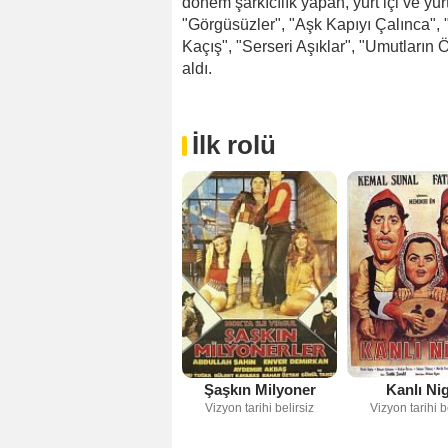
dönem şarkıcılık yapan, yurt içi ve yur
"Görgüsüzler", "Aşk Kapıyı Çalınca", 
Kaçış", "Serseri Aşıklar", "Umutların Öt
aldı.
İlk rolü
Şaşkın Milyoner
Kanlı Ni
Vizyon tarihi belirsiz
Vizyon tarihi b