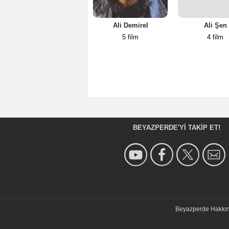
Ali Demirel
Ali Şen
5 film
4 film
BEYAZPERDE'YI TAKIP ET!
Beyazperde Hakkı