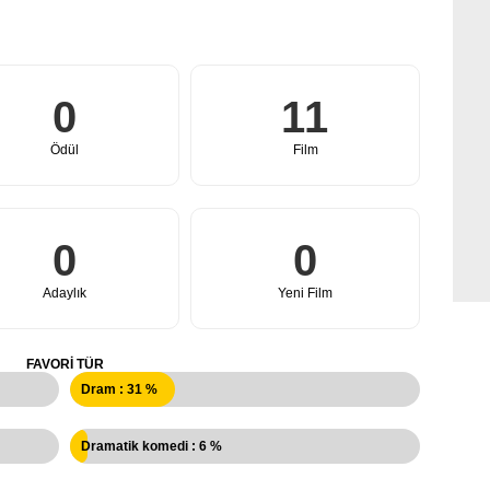
0
11
Ödül
Film
0
0
Adaylık
Yeni Film
FAVORI TÜR
Dram : 31 %
Dramatik komedi : 6 %