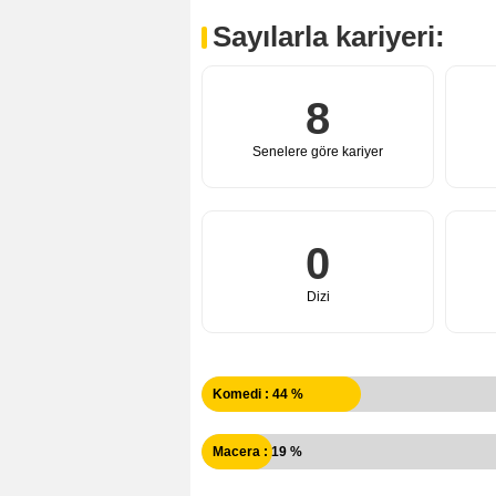
Sayılarla kariyeri:
8
Senelere göre kariyer
0
Dizi
Komedi : 44 %
Macera : 19 %