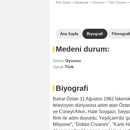
Ana Sayfa
Sanatçılar
Oyuncu
Türk Oyuncu
Ana Sayfa
Biyografi
Filmograf
Medeni durum:
Görev
Oyuncu
Uyruk
Türk
Biyografi
Bahar Öztan 11 Ağustos 1962 İskend
televizyon dünyasına adım atan Öztan
ve Cüneyt Arkın, Hale Soygazi, Seyya
filmi ile adını duyurdu. Yeşilçam'da 'g
Milyoner”, "Doktor Civanım", "Kanlı Nig