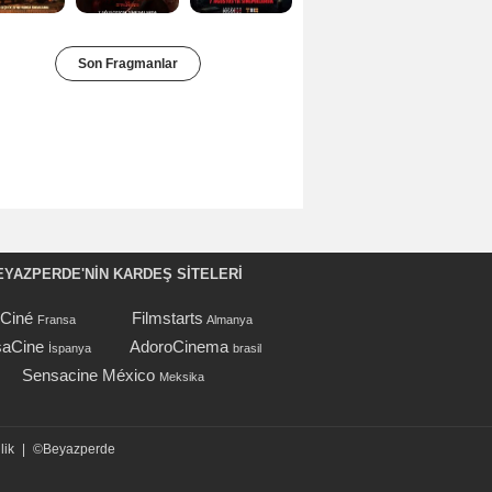
ut Sürmeli
Hüseyin Kutman
Kartal Tibet
Son Fragmanlar
3 film
3 film
3 film
EYAZPERDE'NIN KARDEŞ SİTELERİ
oCiné
Filmstarts
Fransa
Almanya
aCine
AdoroCinema
İspanya
brasil
Sensacine México
Meksika
lik
|
©Beyazperde