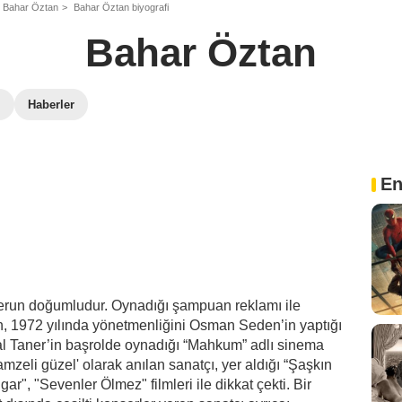
Bahar Öztan
Bahar Öztan biyografi
Bahar Öztan
i
Haberler
En
erun doğumludur. Oynadığı şampuan reklamı ile
, 1972 yılında yönetmenliğini Osman Seden’in yaptığı
l Taner’in başrolde oynadığı “Mahkum” adlı sinema
amzeli güzel' olarak anılan sanatçı, yer aldığı “Şaşkın
ar", "Sevenler Ölmez" filmleri ile dikkat çekti. Bir