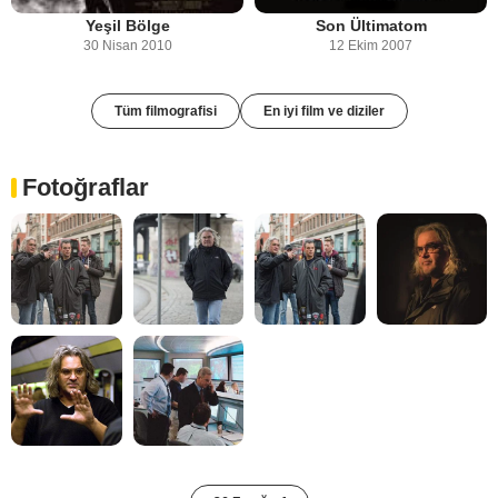
Yeşil Bölge
Son Ültimatom
30 Nisan 2010
12 Ekim 2007
Tüm filmografisi
En iyi film ve diziler
Fotoğraflar