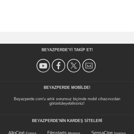
BEYAZPERDE'YI TAKIP ET!
BEYAZPERDE MOBILDE!
Beyazperde.com'u artık sorunsuz biçimde mobil cihazınızdan
görüntüleyebilirsiniz!
BEYAZPERDE'NIN KARDEŞ SİTELERİ
AlloCiné
Filmstarts
SensaCine
Fransa
Almanya
İspanya