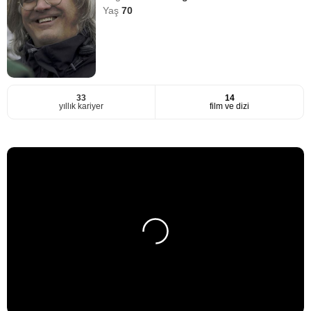
Yaş
70
33
14
yıllık kariyer
film ve dizi