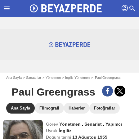
profil
menu
search
Ana Sayfa
Sanatçılar
Yönetmen
İngiliz Yönetmen
Paul Greengrass
Paul Greengrass
Ana Sayfa
Filmografi
Haberler
Fotoğraflar
Görev
Yönetmen
,
Senarist
,
Yapımcı
Uyruk
İngiliz
Doğum tarihi
13 Ağustos 1955