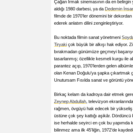
Çağan Irmak sinemasının da en belirgin 
aldığı 1980 darbesi, ya da
Dedemin İnsan
filmde de 1970’ler dönemini bir dekordan 
ederek anlatım dilini zenginleştiriyor.
Bu noktada filmin sanat yönetmeni
Soyd
Tiryaki
çok büyük bir alkışı hak ediyor. Zi
bırakmadan günümüze geçmeyi başarıy
tasarlanmış; özellikle kesmeli kurgu ile ak
parantez açıp, 1970’lerden gelen albümler
olan Kenan Doğulu’ya şapka çıkartmak ge
Unutursam Fısılda sanat ve görüntü yönet
Birkaç kelam da kadroya dair etmek gerek
Zeynep Abdullah
, televizyon ekranların
rağmen, övgüyü hak edecek bir yükseliş 
üstüne çok şey kattığı aşikâr. Dördüncü
ise herhalde seyirci en çok bu yapımda ke
bilinmez ama ilk 45’liğin, 1972’de kay