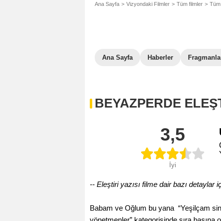
Ana Sayfa
Vizyondaki Filmler
Tüm filmler
Tüm 
Ana Sayfa
Haberler
Fragmanla
BEYAZPERDE ELEŞT
3,5
İyi
-- Eleştiri yazısı filme dair bazı detaylar iç
Babam ve Oğlum bu yana “Yeşilçam sinemas
yönetmenler” kategorisinde sıra başına