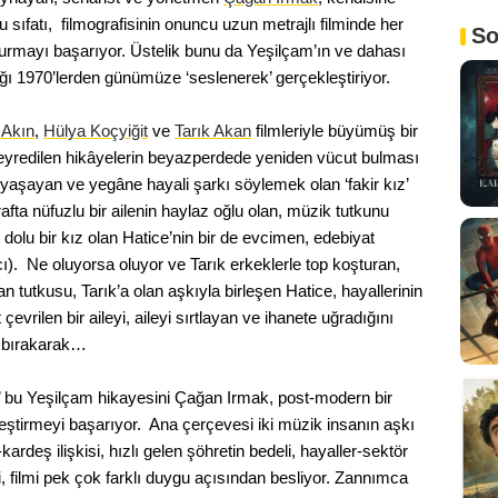
 sıfatı, filmografisinin onuncu uzun metrajlı filminde her
So
urmayı başarıyor. Üstelik bunu da Yeşilçam’ın ve dahası
ğı 1970’lerden günümüze ‘seslenerek’ gerçekleştiriyor.
z Akın
,
Hülya Koçyiğit
ve
Tarık Akan
filmleriyle büyümüş bir
a seyredilen hikâyelerin beyazperdede yeniden vücut bulması
 yaşayan ve yegâne hayali şarkı söylemek olan ‘fakir kız’
afta nüfuzlu bir ailenin haylaz oğlu olan, müzik tutkunu
i dolu bir kız olan Hatice’nin bir de evcimen, edebiyat
). Ne oluyorsa oluyor ve Tarık erkeklerle top koşturan,
 tutkusu, Tarık’a olan aşkıyla birleşen Hatice, hayallerinin
çevrilen bir aileyi, aileyi sırtlayan ve ihanete uğradığını
de bırakarak…
li’ bu Yeşilçam hikayesini Çağan Irmak, post-modern bir
leştirmeyi başarıyor. Ana çerçevesi iki müzik insanın aşkı
ardeş ilişkisi, hızlı gelen şöhretin bedeli, hayaller-sektör
ği, filmi pek çok farklı duygu açısından besliyor. Zannımca