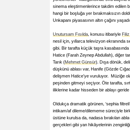
sinema eleştirmenlerince takdim edilen bu
hangi bir boşluğa yer bırakmaksızın dold
Unkapanı piyasasının altın çağını yaşadı
Unutursam Fısılda
, konusu itibariyle
Fili
nesil için, yıllarca televizyon ekranınd
gibi. Bir tarafta küçük taşra kasabasında
Hatice (Farah Zeynep Abdullah), diğer tar
Tarık (
Mehmet Günsür
). Dışa dönük, del
düşkünü ablası var, Hanife (Gözde Cığacı
delişmen Hatice’ye vuruluyor. Müziğe olan
peşinden gitmeyi seçiyor. Öte tarafta, sırt 
iliklerine kadar hisseden bir ablayı geri
Oldukça dramatik görünen, ‘sephia filtre
intikam/af dileme/dilememe süreciyle bir
üstüne kurulsa da, nadasa bırakılan abla-k
gerçekleri gibi yan hikâyelerinin zenginli