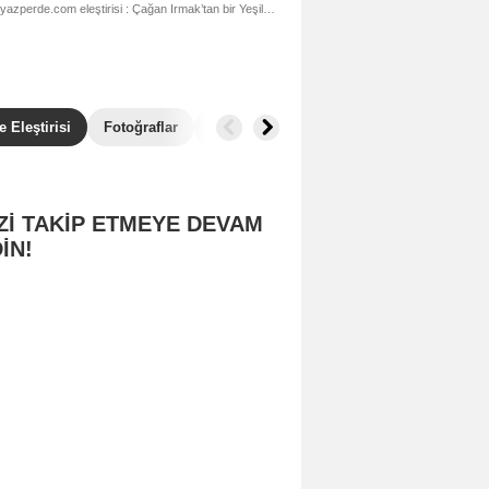
rde.com eleştirisi : Çağan Irmak’tan bir Yeşilçam masalı…
 Eleştirisi
Fotoğraflar
İlginç Detaylar
Benzer Filmler
Zİ TAKİP ETMEYE DEVAM
İN!