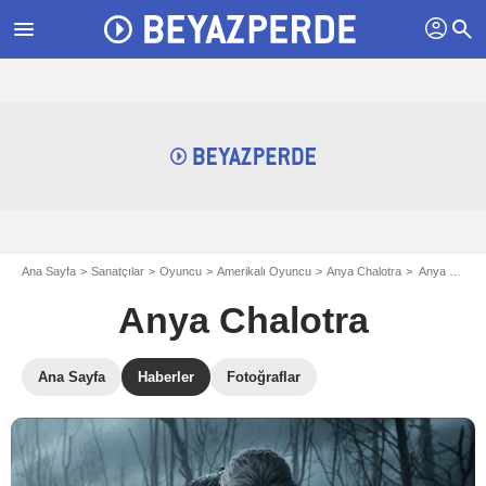
profil
menu
search
Ana Sayfa
Sanatçılar
Oyuncu
Amerikalı Oyuncu
Anya Chalotra
Anya Chalotra: Haberler
Anya Chalotra
Ana Sayfa
Haberler
Fotoğraflar