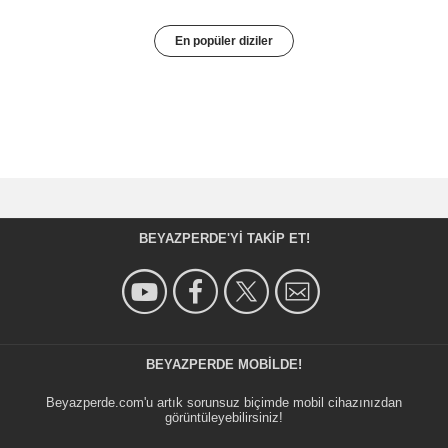
En popüler diziler
BEYAZPERDE'YI TAKIP ET!
BEYAZPERDE MOBILDE!
Beyazperde.com'u artık sorunsuz biçimde mobil cihazınızdan
görüntüleyebilirsiniz!